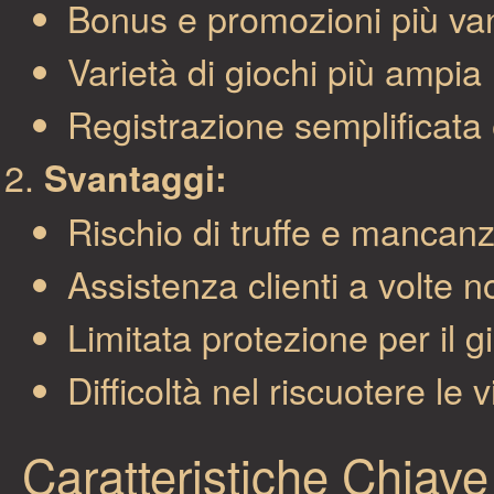
Bonus e promozioni più va
Varietà di giochi più ampia
Registrazione semplificata
Svantaggi:
Rischio di truffe e mancan
Assistenza clienti a volte n
Limitata protezione per il g
Difficoltà nel riscuotere le v
Caratteristiche Chiav