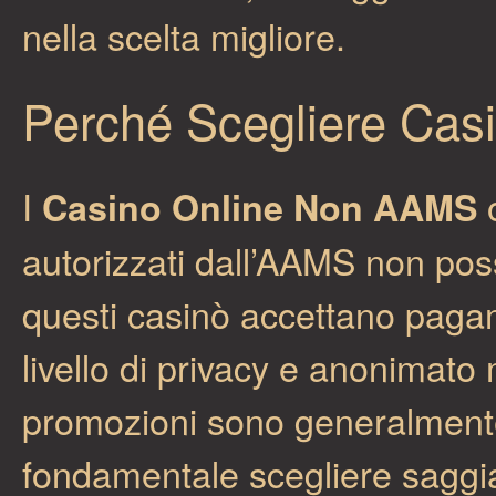
nella scelta migliore.
Perché Scegliere Ca
I
o
Casino Online Non AAMS
autorizzati dall’AAMS non pos
questi casinò accettano pagame
livello di privacy e anonimato 
promozioni sono generalmente 
fondamentale scegliere saggiam