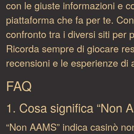
con le giuste informazioni e co
piattaforma che fa per te. Consi
confronto tra i diversi siti pe
Ricorda sempre di giocare res
recensioni e le esperienze di al
FAQ
1. Cosa significa “Non
“Non AAMS” indica casinò non 