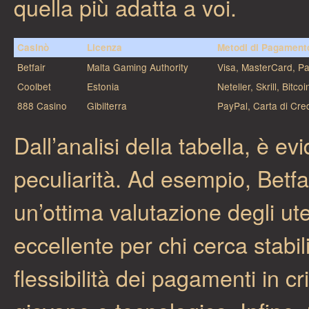
quella più adatta a voi.
Casinò
Licenza
Metodi di Pagament
Betfair
Malta Gaming Authority
Visa, MasterCard, P
Coolbet
Estonia
Neteller, Skrill, Bitcoi
888 Casino
Gibilterra
PayPal, Carta di Cred
Dall’analisi della tabella, è e
peculiarità. Ad esempio, Betfai
un’ottima valutazione degli ut
eccellente per chi cerca stabil
flessibilità dei pagamenti in c