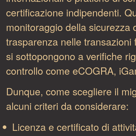
certificazione indipendenti. Que
monitoraggio della sicurezza dei
trasparenza nelle transazioni fin
si sottopongono a verifiche ri
controllo come eCOGRA, iGamin
Dunque, come scegliere il mi
alcuni criteri da considerare:
Licenza e certificato di attivi