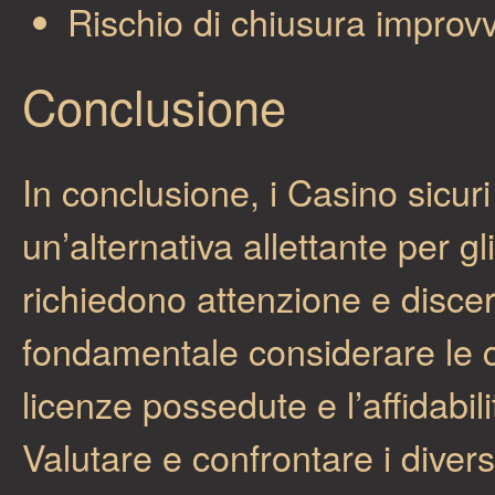
Rischio di chiusura improv
Conclusione
In conclusione, i Casino sic
un’alternativa allettante per g
richiedono attenzione e discer
fondamentale considerare le ca
licenze possedute e l’affidabi
Valutare e confrontare i divers