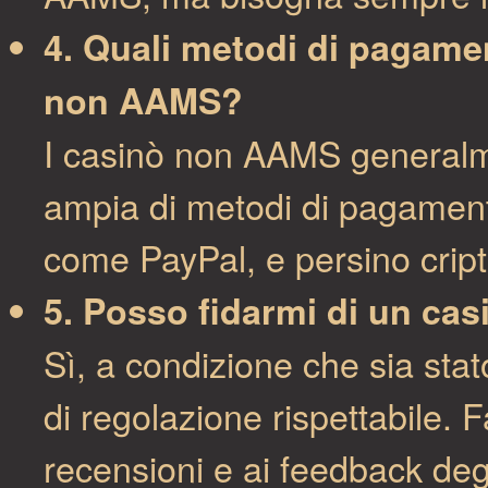
4. Quali metodi di pagamen
non AAMS?
I casinò non AAMS general
ampia di metodi di pagamento
come PayPal, e persino cript
5. Posso fidarmi di un c
Sì, a condizione che sia stat
di regolazione rispettabile. 
recensioni e ai feedback degl