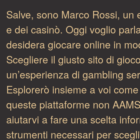
Salve, sono Marco Rossi, un es
e dei casinò. Oggi voglio parla
desidera giocare online in mo
Scegliere il giusto sito di gio
un’esperienza di gambling se
Esplorerò insieme a voi come i
queste piattaforme non AAMS 
aiutarvi a fare una scelta inform
strumenti necessari per sceglie