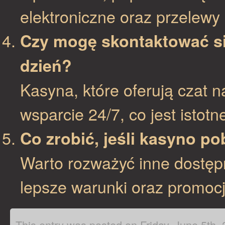
elektroniczne oraz przelew
Czy mogę skontaktować si
dzień?
Kasyna, które oferują czat 
wsparcie 24/7, co jest istotn
Co zrobić, jeśli kasyno po
Warto rozważyć inne dostęp
lepsze warunki oraz promocj
This entry was posted on Friday, June 5th, 