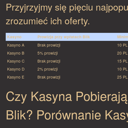
Przyjrzyjmy się pięciu najpop
zrozumieć ich oferty.
Kasyno
Prowizja przy wpłatach Blik
Minim
Kasyno A
Brak prowizji
10 P
Kasyno B
5% prowizji
20 P
Kasyno C
Brak prowizji
15 P
Kasyno D
2% prowizji
10 P
Kasyno E
Brak prowizji
25 P
Czy Kasyna Pobierają
Blik? Porównanie Kas