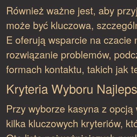
Również ważne jest, aby przyj
może być kluczowa, szczególn
E oferują wsparcie na czacie 
rozwiązanie problemów, podcz
formach kontaktu, takich jak te
Kryteria Wyboru Najlep
Przy wyborze kasyna z opcją 
kilka kluczowych kryteriów, k