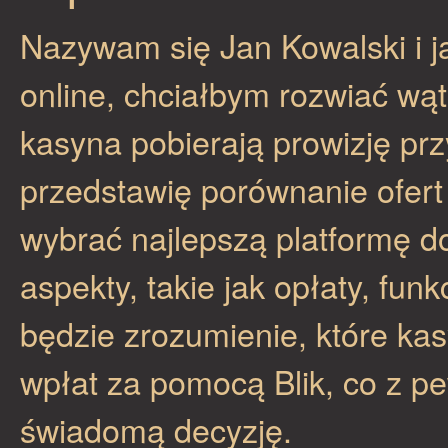
Nazywam się Jan Kowalski i j
online, chciałbym rozwiać wąt
kasyna pobierają prowizję prz
przedstawię porównanie ofert
wybrać najlepszą platformę d
aspekty, takie jak opłaty, fu
będzie zrozumienie, które kas
wpłat za pomocą Blik, co z p
świadomą decyzję.