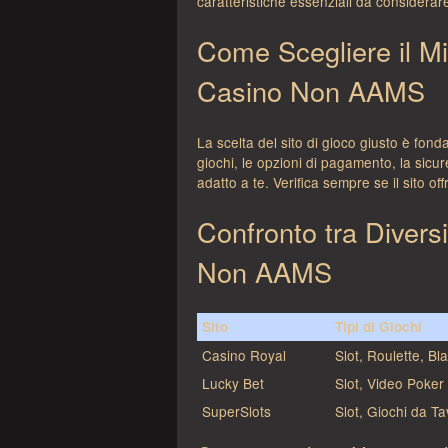
caratteristiche essenziali da considerar
Come Scegliere il Mig
Casino Non AAMS
La scelta del sito di gioco giusto è fond
giochi, le opzioni di pagamento, la sicure
adatto a te. Verifica sempre se il sito 
Confronto tra Diversi
Non AAMS
Sito
Tipi di Giochi
Casino Royal
Slot, Roulette, Bl
Lucky Bet
Slot, Video Poker
SuperSlots
Slot, Giochi da Ta