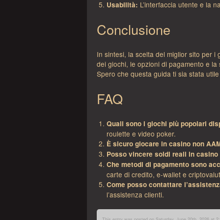
L’interfaccia utente e la
Usabilità:
Conclusione
In sintesi, la scelta del miglior sito per
dei giochi, le opzioni di pagamento e la s
Spero che questa guida ti sia stata uti
FAQ
Quali sono i giochi più popolari d
roulette e video poker.
È sicuro giocare in casino non AA
Posso vincere soldi reali in casi
Che metodi di pagamento sono acc
carte di credito, e-wallet e criptovalu
Come posso contattare l’assistenz
l’assistenza clienti.
This entry was posted on Saturday, June 20th, 2026 at 2