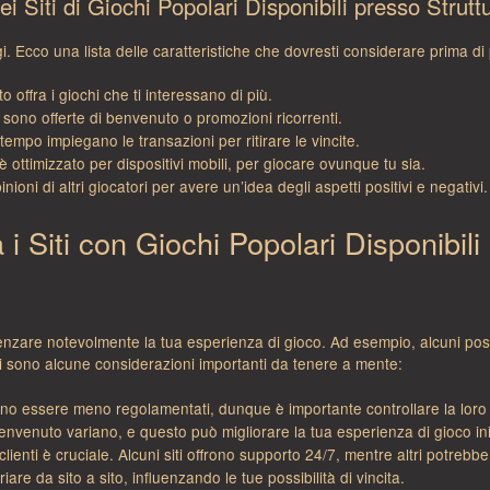
dei Siti di Giochi Popolari Disponibili presso Str
gi. Ecco una lista delle caratteristiche che dovresti considerare prima d
to offra i giochi che ti interessano di più.
 sono offerte di benvenuto o promozioni ricorrenti.
tempo impiegano le transazioni per ritirare le vincite.
 è ottimizzato per dispositivi mobili, per giocare ovunque tu sia.
nioni di altri giocatori per avere un’idea degli aspetti positivi e negativi.
 i Siti con Giochi Popolari Disponibili
fluenzare notevolmente la tua esperienza di gioco. Ad esempio, alcuni po
i ci sono alcune considerazioni importanti da tenere a mente:
o essere meno regolamentati, dunque è importante controllare la loro 
nvenuto variano, e questo può migliorare la tua esperienza di gioco ini
lienti è cruciale. Alcuni siti offrono supporto 24/7, mentre altri potrebbe
are da sito a sito, influenzando le tue possibilità di vincita.