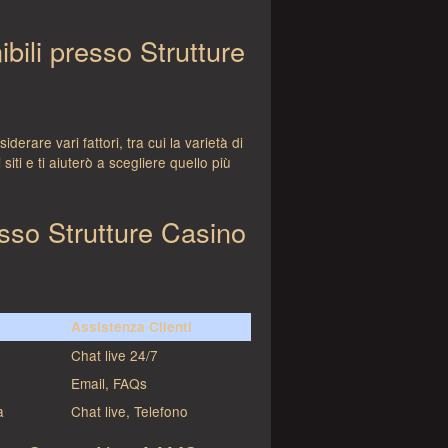
ibili presso Strutture
erare vari fattori, tra cui la varietà di
siti e ti aiuterò a scegliere quello più
resso Strutture Casino
Assistenza Clienti
Chat live 24/7
Email, FAQs
a
Chat live, Telefono