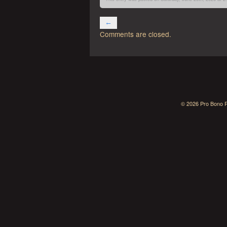
←
Comments are closed.
Aviator
Vip
Nummus
McLuck
© 2026 Pro Bono P
Winbay
RioAce
1xbet
app
Winhero
Buran
PalmSlots
Casino
Casino