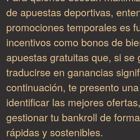
de apuestas deportivas, ente
promociones temporales es f
incentivos como bonos de bie
apuestas gratuitas que, si s
traducirse en ganancias signi
continuación, te presento una
identificar las mejores ofertas
gestionar tu bankroll de form
rápidas y sostenibles.