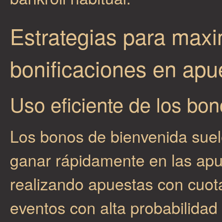
Estrategias para maxim
bonificaciones en apu
Uso eficiente de los bo
Los bonos de bienvenida suel
ganar rápidamente en las apu
realizando apuestas con cuot
eventos con alta probabilidad 