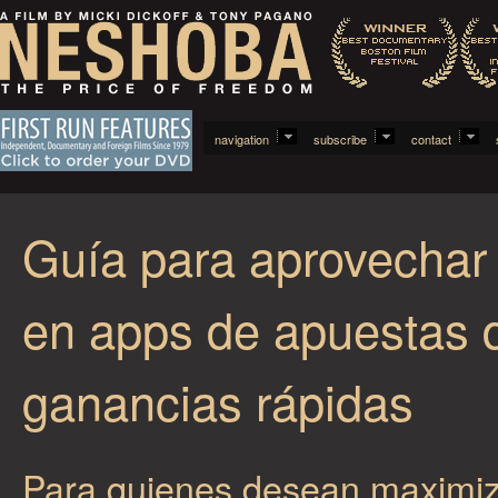
navigation
subscribe
contact
Guía para aprovechar
en apps de apuestas 
ganancias rápidas
Para quienes desean maximiza