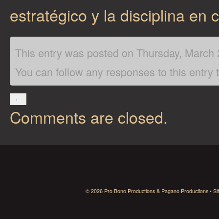
estratégico y la disciplina en
This entry was posted on Thursday, March 2
You can follow any responses to this entry
←
Comments are closed.
Aviator
Vip
Nummus
McLuck
© 2026 Pro Bono Productions & Pagano Productions • Si
Winbay
RioAce