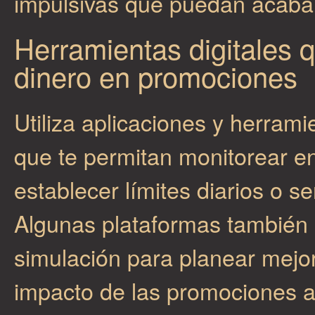
impulsivas que puedan acabar
Herramientas digitales qu
dinero en promociones
Utiliza aplicaciones y herrami
que te permitan monitorear en
establecer límites diarios o s
Algunas plataformas también o
simulación para planear mejor
impacto de las promociones a