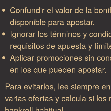
Confundir el valor de la boni
disponible para apostar.
Ignorar los términos y condi
requisitos de apuesta y límit
Aplicar promociones sin con
en los que pueden apostar.
Para evitarlos, lee siempre e
varias ofertas y calcula si los
bankroll habitual.