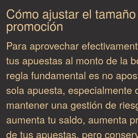
Cómo ajustar el tamaño 
promoción
Para aprovechar efectivament
tus apuestas al monto de la bo
regla fundamental es no apos
sola apuesta, especialmente 
mantener una gestión de ries
aumenta tu saldo, aumenta p
de tus apuestas, pero conserva