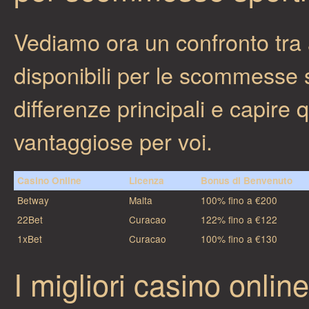
Vediamo ora un confronto tra a
disponibili per le scommesse s
differenze principali e capire
vantaggiose per voi.
Casino Online
Licenza
Bonus di Benvenuto
Betway
Malta
100% fino a €200
22Bet
Curacao
122% fino a €122
1xBet
Curacao
100% fino a €130
I migliori casino onl