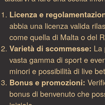
Licenza e regolamentazio
abbia una licenza valida rilas
come quella di Malta o del 
La 
Varietà di scommesse:
vasta gamma di sport e event
minori e possibilità di live bet
Verifi
Bonus e promozioni:
bonus di benvenuto che poss
iniziale.