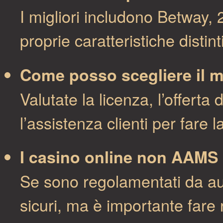
I migliori includono Betway,
proprie caratteristiche distint
Come posso scegliere il 
Valutate la licenza, l’offert
l’assistenza clienti per fare l
I casino online non AAMS 
Se sono regolamentati da aut
sicuri, ma è importante fare 