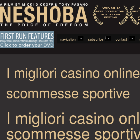
navigation
subscribe
contact
I migliori casino onl
scommesse sportive
I migliori casino 
scommesse sporti