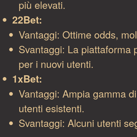
più elevati.
22Bet:
Vantaggi: Ottime odds, mol
Svantaggi: La piattaforma p
per i nuovi utenti.
1xBet:
Vantaggi: Ampia gamma di 
utenti esistenti.
Svantaggi: Alcuni utenti se