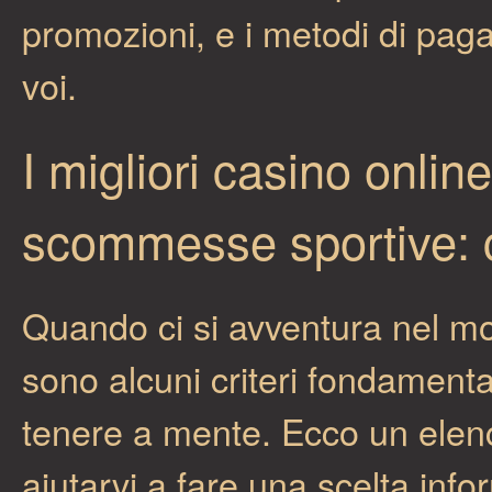
promozioni, e i metodi di paga
voi.
I migliori casino onl
scommesse sportive: cr
Quando ci si avventura nel m
sono alcuni criteri fondament
tenere a mente. Ecco un elenc
aiutarvi a fare una scelta info