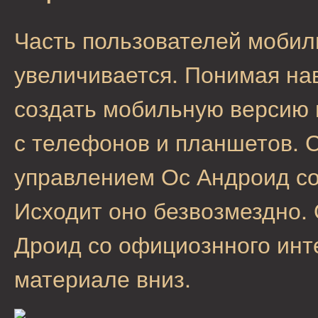
Часть пользователей моби
увеличивается. Понимая на
создать мобильную версию
с телефонов и планшетов. 
управлением Ос Андроид со
Исходит оно безвозмездно. О
Дроид со официознного инт
материале вниз.