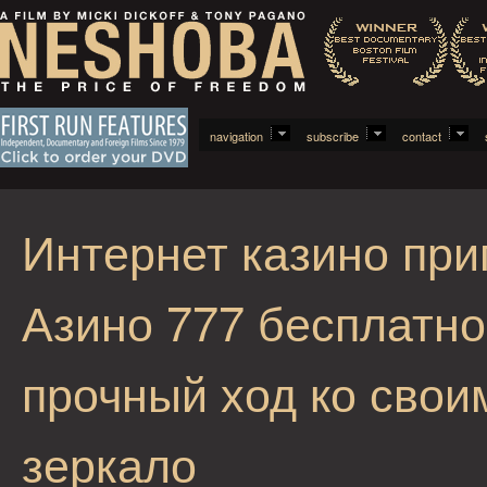
navigation
subscribe
contact
Интернет казино пр
Азино 777 бесплатно
прочный ход ко свои
зеркало