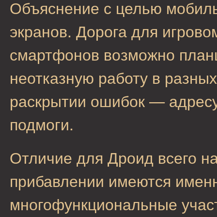
Объяснение с целью мобиль
экранов. Дорога для игрово
смартфонов возможно планш
неотказную работу в разны
раскрытии ошибок — адресу
подмоги.
Отличие для Дроид всего на
прибавлении имеются именн
многофункциональные участ