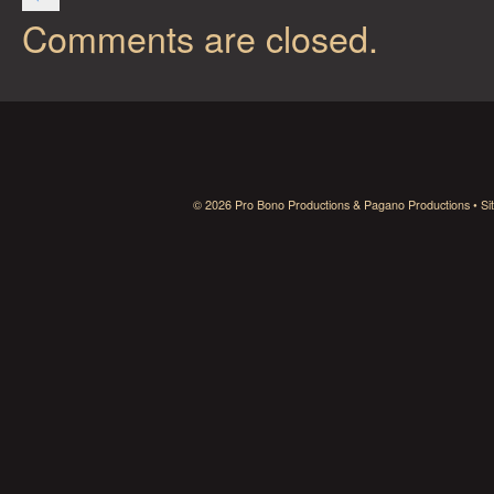
Comments are closed.
Aviator
Vip
Nummus
McLuck
© 2026 Pro Bono Productions & Pagano Productions • Si
Winbay
RioAce
1xbet
app
Winhero
Buran
PalmSlots
Casino
Casino