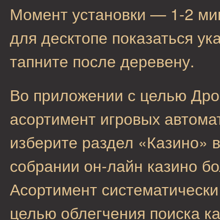
Момент установки — 1-2 ми
для десктопе показаться ука
тапните после деревену.
Во приложении с целью Дро
асортимент игровых автома
изберите раздел «Казино» в
собрании он-лайн казино бо
Асортимент систематически
целью облегчения поиска ка