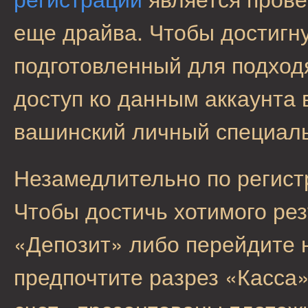
еще драйва. Чтобы достигну
подготовленный для подход
доступ ко данным аккаунта 
вашинский личный специаль
Незамедлительно по регист
Чтобы достичь хотимого рез
«Депозит» либо перейдите н
предпочтите разрез «Касса