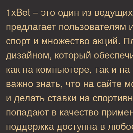
1xBet – это один из ведущи
предлагает пользователям и
спорт и множество акций. 
дизайном, который обеспеч
как на компьютере, так и н
важно знать, что на сайте м
и делать ставки на спортив
попадают в качество приме
поддержка доступна в любо