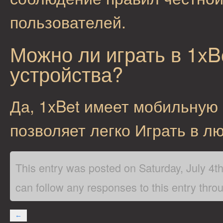
пользователей.
Можно ли играть в 1xB
устройства?
Да, 1xBet имеет мобильную 
позволяет легко Играть в л
This entry was posted on Saturday, July 4th
can follow any responses to this entry thro
←