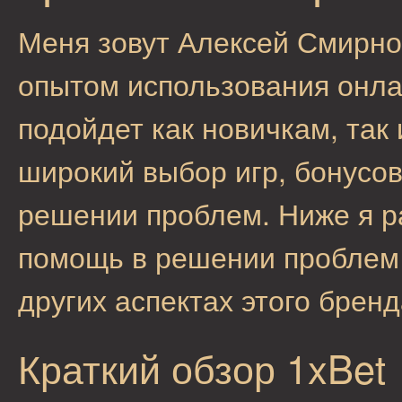
Меня зовут Алексей Смирнов
опытом использования онлай
подойдет как новичкам, так
широкий выбор игр, бонусов
решении проблем. Ниже я ра
помощь в решении проблем 
других аспектах этого бренд
Краткий обзор 1xBet