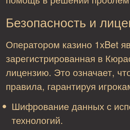
Безопасность и лице
Оператором казино 1xBet я
зарегистрированная в Кюр
лицензию. Это означает, чт
правила, гарантируя игрока
Шифрование данных с исп
технологий.