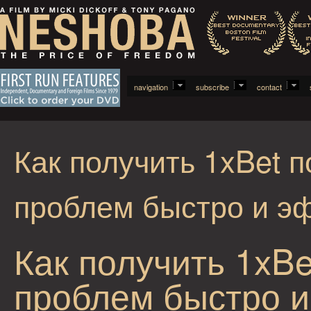
navigation
subscribe
contact
Как получить 1xBet 
проблем быстро и э
Как получить 1xB
проблем быстро 