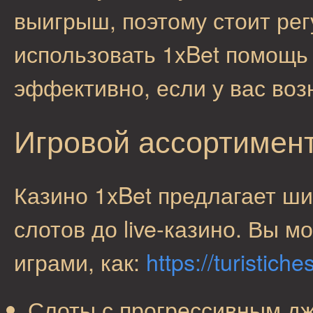
выигрыш, поэтому стоит рег
использовать 1xBet помощь
эффективно, если у вас воз
Игровой ассортимен
Казино 1xBet предлагает ши
слотов до live-казино. Вы 
играми, как:
https://turistiche
Слоты с прогрессивным дж