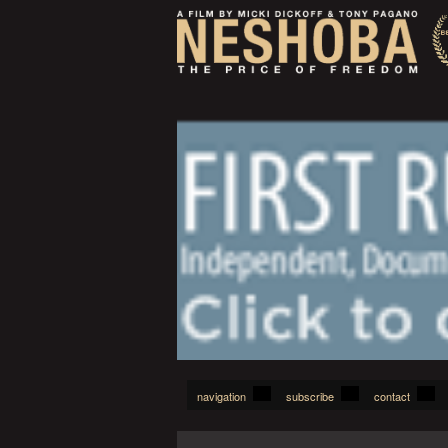
navigation
subscribe
contact