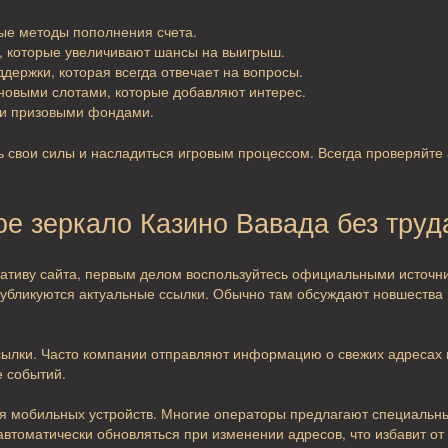
ые методы пополнения счета.
, которые увеличивают шансы на выигрыш.
держки, которая всегда отвечает на вопросы.
новыми слотами, которые добавляют интерес.
ми призовыми фондами.
ь свои силы и насладиться игровым процессом. Всегда проверяйте 
ое зеркало Казино Вавада без труд
ативу сайта, первым делом воспользуйтесь официальными источни
публикуются актуальные ссылки. Обычно там обсуждают новшества
ылки. Часто компании отправляют информацию о свежих адресах п
е событий.
я мобильных устройств. Многие операторы предлагают специальны
втоматически обновляться при изменении адресов, что избавит от