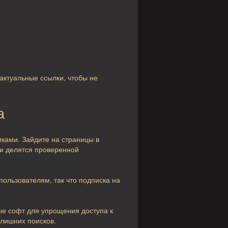
актуальные ссылки, чтобы не
а
ками. Зайдите на страницы в
 и делятся проверенной
ользователям, так что подписка на
е софт для упрощения доступа к
 лишних поисков.