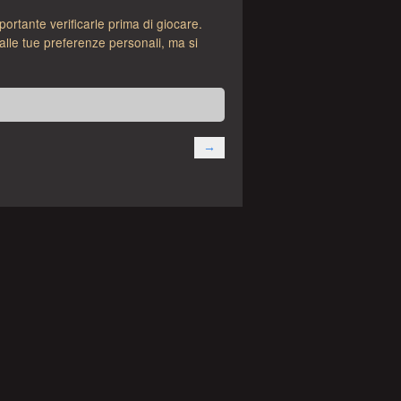
portante verificarle prima di giocare.
lle tue preferenze personali, ma si
→