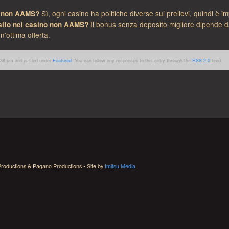
Sì, ogni casino ha politiche diverse sui prelievi, quindi è im
no non AAMS?
Il bonus senza deposito migliore dipende da
osito nei casino non AAMS?
n’ottima offerta.
:38 pm and is filed under
Featured
. You can follow any responses to this entry through the
RSS 2.0
feed.
roductions & Pagano Productions • Site by
Imitsu Media