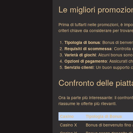
Le migliori promozi
Prima di tuffarti nelle promozioni, è im
criteri chiave da considerare per trovar
: Bonus di benven
Tipologia di bonus
: Controlla
Requisiti di scommessa
: Alcuni bonus sono l
Varietà di giochi
: Assicurati ch
Opzioni di pagamento
: Un buon supporto cl
Servizio clienti
Confronto delle piat
Ora la parte più interessante: il confron
riassume le offerte più rilevanti.
Casino
Tipologia di Bonus
Casino X
Bonus di benvenuto fino