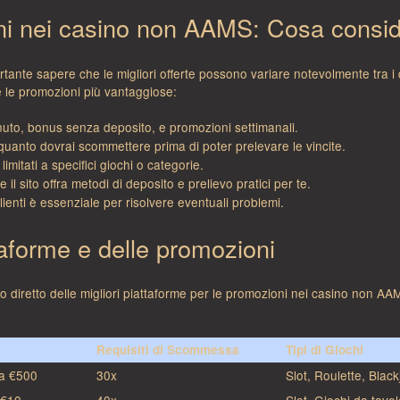
oni nei casino non AAMS: Cosa consi
portante sapere che le migliori offerte possono variare notevolmente tra 
e le promozioni più vantaggiose:
uto, bonus senza deposito, e promozioni settimanali.
 quanto dovrai scommettere prima di poter prelevare le vincite.
imitati a specifici giochi o categorie.
e il sito offra metodi di deposito e prelievo pratici per te.
ienti è essenziale per risolvere eventuali problemi.
taforme e delle promozioni
to diretto delle migliori piattaforme per le promozioni nei casino non AA
Requisiti di Scommessa
Tipi di Giochi
 a €500
30x
Slot, Roulette, Black