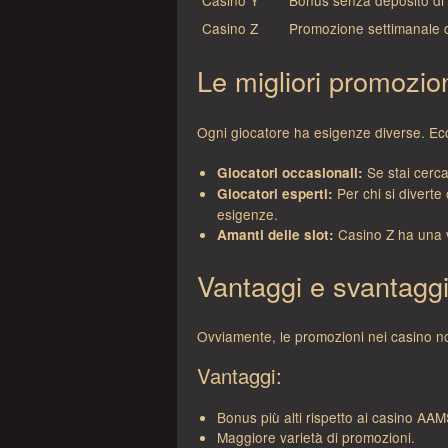
Casino Y
Bonus senza deposito di
Casino Z
Promozione settimanale 
Le migliori promozion
Ogni giocatore ha esigenze diverse. Ecco 
Se stai cerca
Giocatori occasionali:
Per chi si diverte
Giocatori esperti:
esigenze.
Casino Z ha una v
Amanti delle slot:
Vantaggi e svantagg
Ovviamente, le promozioni nei casino no
Vantaggi:
Bonus più alti rispetto ai casino AAM
Maggiore varietà di promozioni.