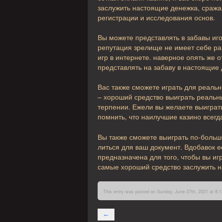
заслужить настоящие денежка, сража
регистрации и исследования основ.
Вы можете представлять в забавы иго
репутация зрелище не имеет себе ра
игр в интернете. наверное опять же
представлять на забаву в настоящие 
Вас также сможете играть для реальн
– хороший средство выиграть реальн
терпении. Ежели вы желаете выиграт
помнить, что наилучшие казино всегд
Вы также сможете выиграть по-большо
литься для ваш документ. Вдобавок е
предназначена для того, чтобы вы иг
самые хороший средство заслужить на
This entry was posted on Sunday, June 27th, 2021 at 8:1
←