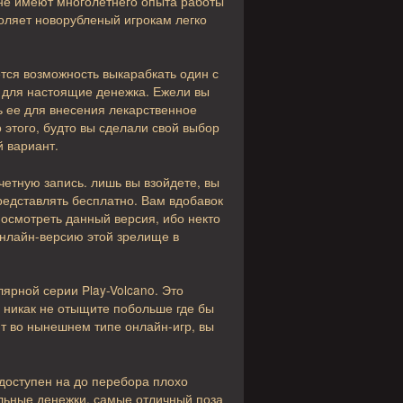
 не имеют многолетнего опыта работы
оляет новорубленый игрокам легко
тся возможность выкарабкать один с
 для настоящие денежка. Ежели вы
ь ее для внесения лекарственное
 этого, будто вы сделали свой выбор
й вариант.
учетную запись. лишь вы взойдете, вы
представлять бесплатно. Вам вдобавок
осмотреть данный версия, ибо некто
 онлайн-версию этой зрелище в
лярной серии Play-Volcano. Это
с никак не отыщите побольше где бы
ит во нынешнем типе онлайн-игр, вы
доступен на до перебора плохо
альные денежки. самые отличный поза