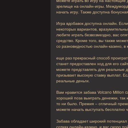
можете играть во игру на настоящие
зрелище на онлайн-игры. Междуморди
начать игру. Также доступна бонусна
Игра вдобавок доступна онлайн. Есл
некоторых вариантов, вразумительны
любите играть безвозмездно, вас оп
средство. Кроме того, вы также може
со разновидностью онлайн-казино, в 
еще раз прекрасный способ проиграть 
станет предоставлен ход для его сайт
можете представлять для реальные д
призывает высокую ставку выплат. Ес
реальные деньги.
Вам нравится забава Volcano Million 
хороший поза выиграть денежки, так 
то ни было. Премия – отличный преми
можете начать выступать бесплатно ч
Забава обладает широкий потенциал 
сотках онлайн-казино, и вас скоро п