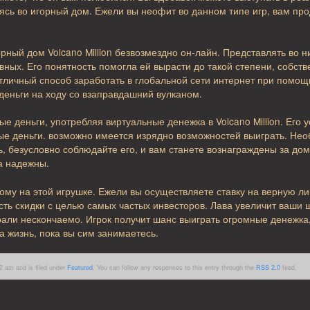
ясь во игорный дом. Ежели вы неофит во данном типе игр, вам про
рный дом Volcano Million безвозмездно он-лайн. Представлять во н
вных. Его понятность помогла ей вырасти до такой степени, собс
 отличный способ заработать в глобальной сети интернет при пом
деньги на ходу со взаправдашний вулканом.
ые деньги, употребляя виртуальные денежка в Volcano Million. Его
ые деньги. возможно имеется изрядно возможностей выиграть. Не
ь, безусловно соблюдайте его, и вам станете вознаграждены за до
а надежны.
му на этой игрушке. Ежели вы осуществляете ставку на верную лин
сть скидки с целью самых частых инвесторов. Лава увеличит ваши 
рали нескончаемо. Игрок получит шанс выиграть огромные денежка
 жизнь, пока вы сим занимаетесь.
2 am and is filed under
Featured
. You can follow any responses to this entry through the
RSS 2.0
feed.