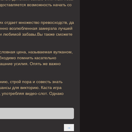
доставляется возможность начать со
их отдает множество превосходств, да
твенно возлюбленная замерзла лучшей
ощи любимой забавы.Вы также сможете
 условная цена, называемая вулканом,
обходимо помнить касательно
машние усилия. Опять же важно
ию, строй пора и совесть знать
шансы для викторию. Каста игра
, употребляя видео-слот. Однако
→