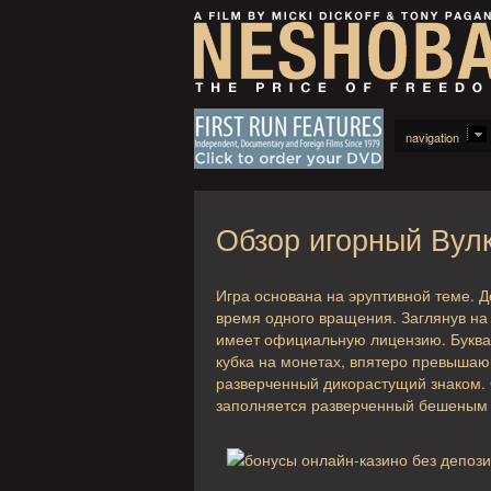
navigation
Обзор игорный Вулк
Игра основана на эруптивной теме. Д
время одного вращения. Заглянув на
имеет официальную лицензию.
Буква
кубка на монетах, впятеро превышаю
разверченный дикорастущий знаком.
заполняется разверченный бешеным