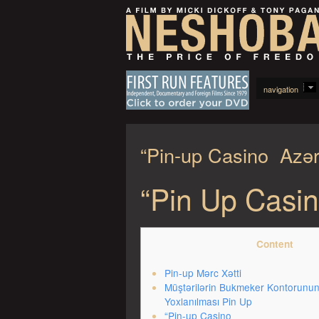
navigation
“Pin-up Casino ️ Azə
“Pin Up Casin
Content
Pin-up Mərc Xətti
Müştərilərin Bukmeker Kontorunun
Yoxlanılması Pin Up
“Pin-up Casino