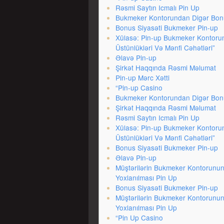
Rəsmi Saytın Icmalı Pin Up
Bukmeker Kontorundan Digər Bonu
Bonus Siyasəti Bukmeker Pin-up
Xülasə: Pin-up Bukmeker Kontoru
Üstünlükləri Və Mənfi Cəhətləri”
Əlavə Pin-up
Şirkət Haqqında Rəsmi Məlumat
Pin-up Mərc Xətti
“Pin-up Casino
Bukmeker Kontorundan Digər Bonu
Şirkət Haqqında Rəsmi Məlumat
Rəsmi Saytın Icmalı Pin Up
Xülasə: Pin-up Bukmeker Kontoru
Üstünlükləri Və Mənfi Cəhətləri”
Bonus Siyasəti Bukmeker Pin-up
Əlavə Pin-up
Müştərilərin Bukmeker Kontorunun
Yoxlanılması Pin Up
Bonus Siyasəti Bukmeker Pin-up
Müştərilərin Bukmeker Kontorunun
Yoxlanılması Pin Up
“Pin Up Casino