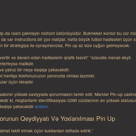
-Up-də rəsm çəkməyin mühüm üstünlüyüdür. Bukmeker kontor bu cür mü
q da var instructions bir çox matçlar, hətta böyük futbol hadisələri üçün sta
bir strategiya ilə oynayırsınızsa, Pin-up az sizə uyğun gəlməyəcək.
erilir və davam edən hadisələrin qrafik təsviri” “xüsusilə mənalı deyil.
interfeysə malikdir.
ə yalnız bir neçə dəqiqə çəkəcəkdir.
nki həmişə telefonunuzun yanınızda olması lazımdır.
lar üçün idealdır.
abının yüksək səviyyədə qorunmasını təmin edir. Mərclər Pin-up casino
kdir ki, müştərilərin identifikasiyası QIWI cüzdanının ən yüksək statusu
 dəqiqə çəkəcəkdir
aviator
.
orunun Qeydiyyatı Və Yoxlanılması Pin Up
idmət təklif etmək üçün kukilərdən istifadə edirik.”