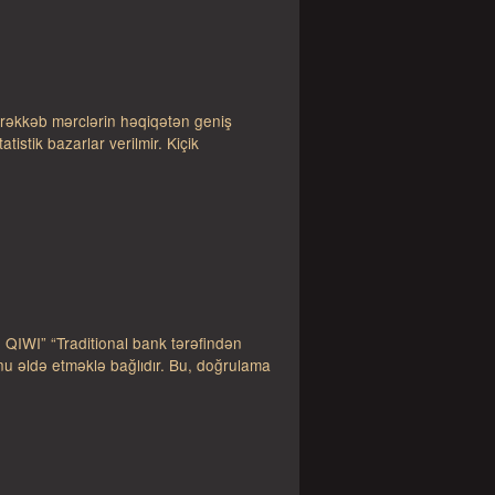
rəkkəb mərclərin həqiqətən geniş
tistik bazarlar verilmir. Kiçik
 QIWI” “Traditional bank tərəfindən
nu əldə etməklə bağlıdır. Bu, doğrulama