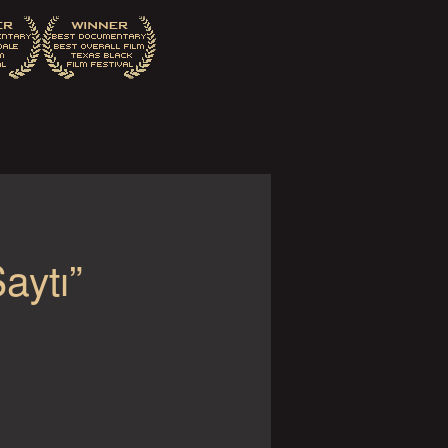
aytı”