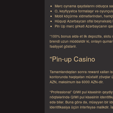
Mərc oynama qaydalarını olduqca sa
O, keyfiyyətcə formalaşır və oyunçula
Mobil köçürmə xidmətlərindən, həmç
Hüquqi Azərbaycan ofisi beynəlxalq hə
Pin Up mərc şirkəti Azərbaycanın q
“100% bonus əldə et ilk depozitə, slot
brendi uzun müddətdir ki, onlayn qumar 
fəaliyyət göstərir.
“Pin-up Casino
Tamamlandıqdan sonra reward xalları ist
kontorunda həqiqətən müxtəlif zövqlər 
AZN, maksimum isə 6000 AZN-dir.
“Professional” QIWI pul kisəsinin qeydi
nöqtələrində QIWI pul kisəsinin identi
edə bilər. Buna görə də, müəyyən bir id
identifikasiya üçün interfeysə malikdir. İ