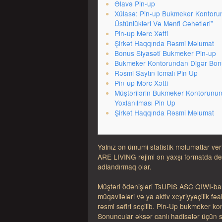
Əlavə Pin-up
Xülasə: Pin-up Bukmeker Kontoru
Üstünlükləri Və Mənfi Cəhətləri”
Pin-up Mərc Xətti
Şirkət Haqqında Rəsmi Məlumat
Bonus Siyasəti Bukmeker Pin-up
Bukmeker Kontorundan Digər Bonu
Rəsmi Saytın Icmalı Pin Up
Pin-up Mərc Xətti
Müştərilərin Bukmeker Kontorunun
Yoxlanılması Pin Up
Şirkət Haqqında Rəsmi Məlumat
Yalnız ən ümumi statistik məlumatlar veri
ARE LIVING rejimi ən yaxşı formatda deyi
adlandırmaq olar.
Müştəri ödənişləri TsUPIS ASC QIWI-bank
müqavilələri və ya aktiv xeyriyyəçilik fə
rəsmi səfiri seçilib. Pin-Up bukmeker ko
Sonuncular əksər canlı hadisələr üçün s