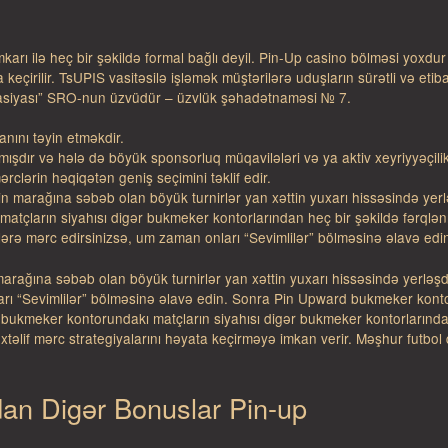
rı ilə heç bir şəkildə formal bağlı deyil. Pin-Up casino bölməsi yoxdur
eçirilir. TsUPIS vasitəsilə işləmək müştərilərə uduşların sürətli və etib
iasiyası” SRO-nun üzvüdür – üzvlük şəhadətnaməsi № 7.
nını təyin etməkdir.
ışdır və hələ də böyük sponsorluq müqavilələri və ya aktiv xeyriyyəçilik f
lərin həqiqətən geniş seçimini təklif edir.
n marağına səbəb olan böyük turnirlər yan xəttin yuxarı hissəsində yerləş
atçların siyahısı digər bukmeker kontorlarından heç bir şəkildə fərqlən
lərə mərc edirsinizsə, um zaman onları “Sevimlilər” bölməsinə əlavə edi
arağına səbəb olan böyük turnirlər yan xəttin yuxarı hissəsində yerləşdi
nları “Sevimlilər” bölməsinə əlavə edin. Sonra Pin Upward bukmeker kon
ı bukmeker kontorundakı matçların siyahısı digər bukmeker kontorlarından
xtəlif mərc strategiyalarını həyata keçirməyə imkan verir. Məşhur futbo
an Digər Bonuslar Pin-up