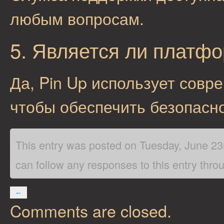
любым вопросам.
5. Является ли платф
Да, Pin Up использует сов
чтобы обеспечить безопасн
This entry was posted on Tuesday, June 23r
can follow any responses to this entry thro
←
Comments are closed.