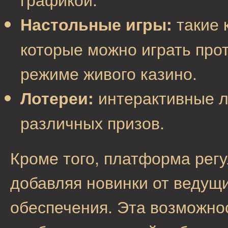
такие к
Настольные игры:
которые можно играть прот
режиме живого казино.
интерактивные л
Лотереи:
различных призов.
Кроме того, платформа регу
добавляя новинки от ведущ
обеспечения. Эта возможно