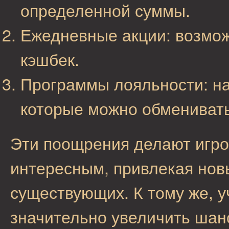
определенной суммы.
Ежедневные акции: возмо
кэшбек.
Программы лояльности: на
которые можно обменивать
Эти поощрения делают игро
интересным, привлекая нов
существующих. К тому же, у
значительно увеличить шан