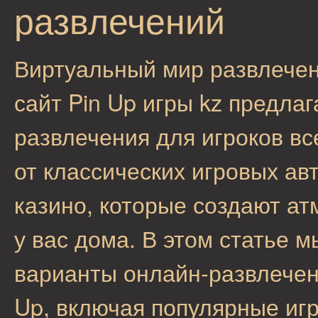
развлечений
Виртуальный мир развлечен
сайт Pin Up игры kz предла
развлечения для игроков вс
от классических игровых ав
казино, которые создают а
у вас дома. В этом статье 
варианты онлайн-развлечен
Up, включая популярные игр