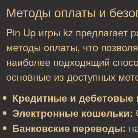
Методы оплаты и безо
Pin Up игры kz предлагает 
методы оплаты, что позволя
наиболее подходящий спосо
основные из доступных мет
Кредитные и дебетовые 
Электронные кошельки:
на
Банковские переводы: