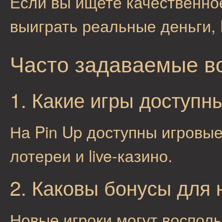
Если вы ищете качественно
выиграть реальные деньги, 
Часто задаваемые в
1. Какие игры доступн
На Pin Up доступны игровые
лотереи и live-казино.
2. Каковы бонусы для 
Новые игроки могут воспол