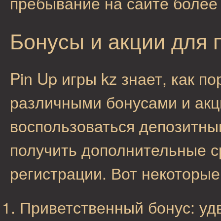
пребывание на сайте более
Бонусы и акции для 
Pin Up игры kz знает, как п
различными бонусами и акц
воспользоваться депозитны
получить дополнительные ср
регистрации. Вот некоторы
Приветственный бонус: уд