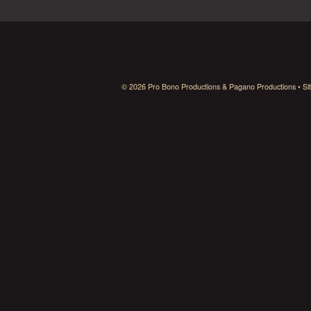
Aviator
Vip
Nummus
McLuck
© 2026 Pro Bono Productions & Pagano Productions • Si
Winbay
RioAce
1xbet
app
Winhero
Buran
PalmSlots
Casino
Casino