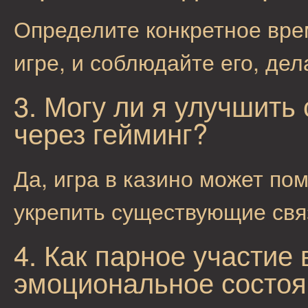
Определите конкретное врем
игре, и соблюдайте его, де
3. Могу ли я улучшить
через гейминг?
Да, игра в казино может по
укрепить существующие свя
4. Как парное участие 
эмоциональное состо