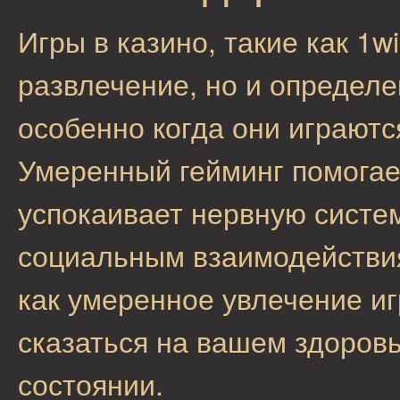
Игры в казино, такие как 1w
развлечение, но и определ
особенно когда они играютс
Умеренный гейминг помогае
успокаивает нервную систем
социальным взаимодействия
как умеренное увлечение и
сказаться на вашем здоров
состоянии.