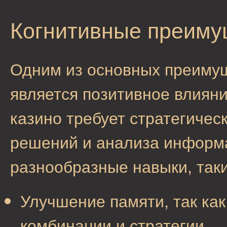
Когнитивные преиму
Одним из основных преимущ
является позитивное влияни
казино требует стратегичес
решений и анализа информа
разнообразные навыки, таки
Улучшение памяти, так ка
комбинации и стратегии.