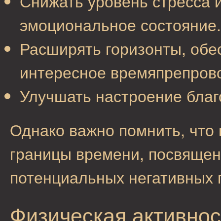
Снижать уровень стресса 
эмоциональное состояние
Расширять горизонты, обе
интересное времяпрепров
Улучшать настроение благ
Однако важно помнить, что
границы времени, посвящен
потенциальных негативных
Физическая активнос