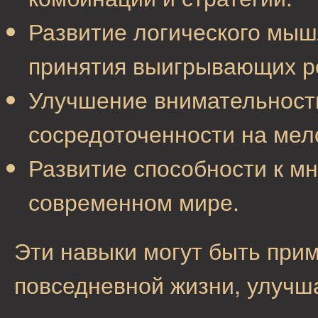
Развитие логического мыш
принятия выигрывающих р
Улучшение внимательности
сосредоточенности на мел
Развитие способности к мн
современном мире.
Эти навыки могут быть прим
повседневной жизни, улучш