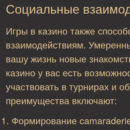
Социальные взаимод
Игры в казино также спосо
взаимодействиям. Умеренны
вашу жизнь новые знакомств
казино у вас есть возможно
участвовать в турнирах и о
преимущества включают:
Формирование camaraderie