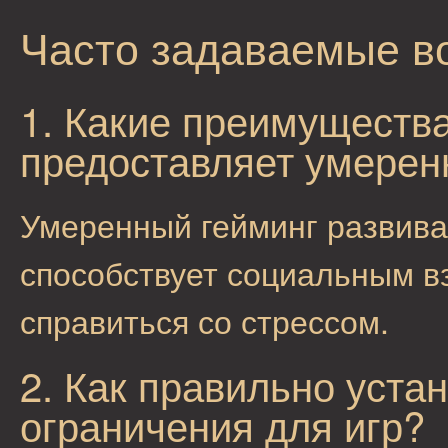
Часто задаваемые в
1. Какие преимуществ
предоставляет умерен
Умеренный гейминг развива
способствует социальным в
справиться со стрессом.
2. Как правильно уста
ограничения для игр?