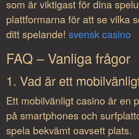
som är viktigast för dina spelu
plattformarna för att se vilka 
ditt spelande!
svensk casino
FAQ – Vanliga frågor
1. Vad är ett mobilvänlig
Ett mobilvänligt casino är en 
på smartphones och surfplattor
spela bekvämt oavsett plats.