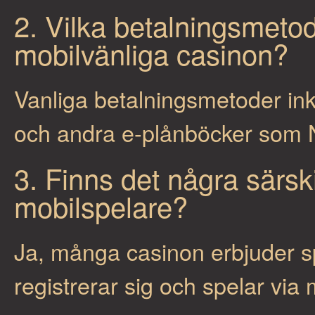
2. Vilka betalningsmeto
mobilvänliga casinon?
Vanliga betalningsmetoder ink
och andra e-plånböcker som N
3. Finns det några särsk
mobilspelare?
Ja, många casinon erbjuder s
registrerar sig och spelar via