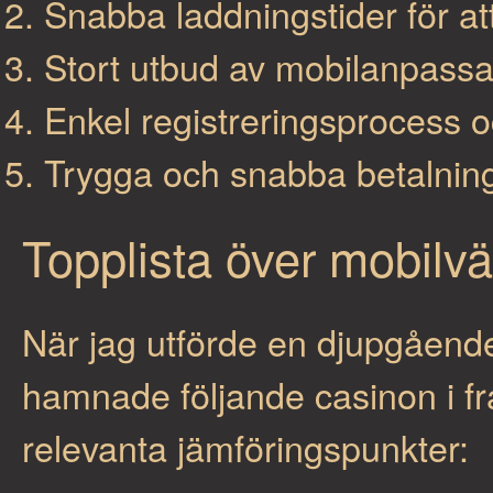
Snabba laddningstider för att
Stort utbud av mobilanpassa
Enkel registreringsprocess o
Trygga och snabba betalnin
Topplista över mobilv
När jag utförde en djupgående
hamnade följande casinon i fr
relevanta jämföringspunkter: