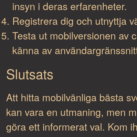
insyn i deras erfarenheter.
Registrera dig och utnyttja
Testa ut mobilversionen av ca
känna av användargränssnitt
Slutsats
Att hitta mobilvänliga bästa 
kan vara en utmaning, men med
göra ett informerat val. Kom ih