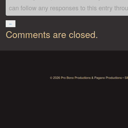
can follow any responses to this entry thro
←
Comments are closed.
Aviator
Vip
Nummus
McLuck
© 2026 Pro Bono Productions & Pagano Productions • Si
Winbay
RioAce
1xbet
app