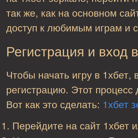
так же, как на основном са
доступ к любимым играм и с
Регистрация и вход в
Чтобы начать игру в 1хбет,
регистрацию. Этот процесс 
Вот как это сделать:
1хбет 
Перейдите на сайт 1хбет и