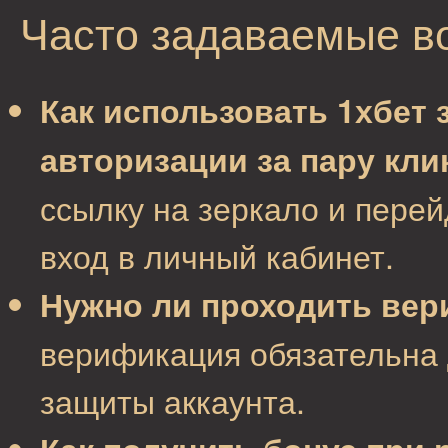
Часто задаваемые в
Как использовать 1хбет 
авторизации за пару кли
ссылку на зеркало и перей
вход в личный кабинет.
Нужно ли проходить вер
верификация обязательна 
защиты аккаунта.