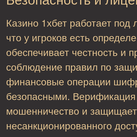
Казино 1хбет работает под 
что у игроков есть определ
обеспечивает честность и п
соблюдение правил по защи
финансовые операции шифру
безопасными. Верификация 
мошенничество и защищает 
несанкционированного дост