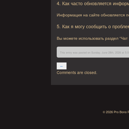
4. Как часто обновляется инфор
Информация на сайте обновляется по
5. Как я могу сообщить о пробл
Вы можете использовать раздел “Чат
This entry was posted on Sunday, June 28th, 2026 at 5:0
←
Comments are closed.
Aviator
Vip
Nummus
McLuck
© 2026 Pro Bono P
Winbay
RioAce