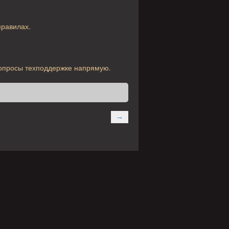
правилах.
вопросы техподдержке напрямую.
→