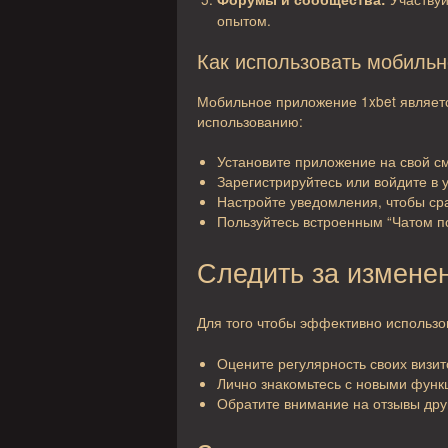
опытом.
Как использовать мобильн
Мобильное приложение 1xbet являетс
использованию:
Установите приложение на свой с
Зарегистрируйтесь или войдите в 
Настройте уведомления, чтобы ср
Пользуйтесь встроенным “Чатом по
Следить за изменен
Для того чтобы эффективно использов
Оцените регулярность своих визито
Лично знакомьтесь с новыми функц
Обратите внимание на отзывы друг