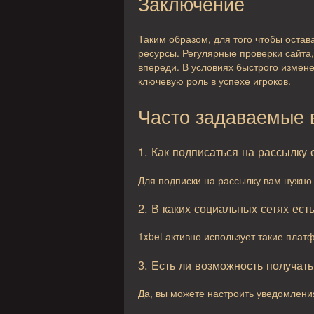
Заключение
Таким образом, для того чтобы остав
ресурсы. Регулярные проверки сайта
впереди. В условиях быстрого измен
ключевую роль в успехе игроков.
Часто задаваемые 
1. Как подписаться на рассылку 
Для подписки на рассылку вам нужно
2. В каких социальных сетях ест
1xbet активно использует такие платф
3. Есть ли возможность получат
Да, вы можете настроить уведомлени