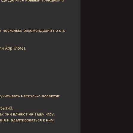
т несколько рекомендаций по его
и App Store).
учитывать несколько аспектов:
обытий.
ак они влияют на вашу игру.
ия и адаптироваться к ним.