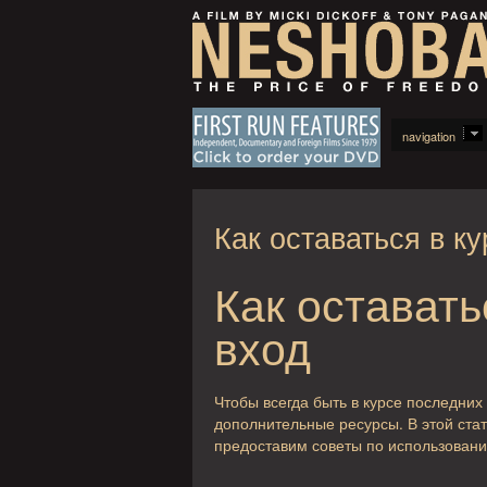
navigation
Как оставаться в к
Как оставать
вход
Чтобы всегда быть в курсе последни
дополнительные ресурсы. В этой ста
предоставим советы по использовани