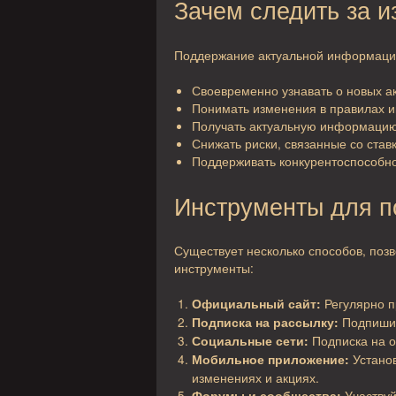
Зачем следить за и
Поддержание актуальной информации 
Своевременно узнавать о новых ак
Понимать изменения в правилах иг
Получать актуальную информацию 
Снижать риски, связанные со ставк
Поддерживать конкурентоспособно
Инструменты для п
Существует несколько способов, поз
инструменты:
Регулярно п
Официальный сайт:
Подпишит
Подписка на рассылку:
Подписка на о
Социальные сети:
Установ
Мобильное приложение:
изменениях и акциях.
Участвуй
Форумы и сообщества: