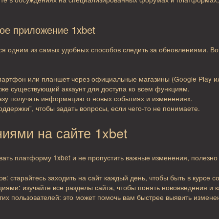
ое приложение 1xbet
я одним из самых удобных способов следить за обновлениями. Во
мартфон или планшет через официальные магазины (Google Play ил
уже существующий аккаунт для доступа ко всем функциям.
азу получать информацию о новых событиях и изменениях.
ддержки”, чтобы задать вопросы, если чего-то не понимаете.
иями на сайте 1xbet
ать платформу 1xbet и не пропустить важные изменения, полезно 
в: старайтесь заходить на сайт каждый день, чтобы быть в курсе с
иями: изучайте все разделы сайта, чтобы понять нововведения и к
их пользователей: это может помочь вам быстрее выявить изменен